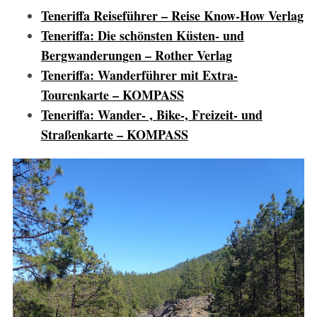
Teneriffa Reiseführer – Reise Know-How Verlag
Teneriffa: Die schönsten Küsten- und
Bergwanderungen – Rother Verlag
Teneriffa: Wanderführer mit Extra-
Tourenkarte – KOMPASS
Teneriffa: Wander- , Bike-, Freizeit- und
Straßenkarte – KOMPASS
S
e
a
r
c
h
f
o
r
: