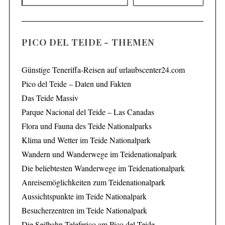
PICO DEL TEIDE - THEMEN
S
e
Günstige Teneriffa-Reisen auf urlaubscenter24.com
a
r
Pico del Teide – Daten und Fakten
c
Das Teide Massiv
h
Parque Nacional del Teide – Las Canadas
f
Flora und Fauna des Teide Nationalparks
o
r
Klima und Wetter im Teide Nationalpark
:
Wandern und Wanderwege im Teidenationalpark
Die beliebtesten Wanderwege im Teidenationalpark
Anreisemöglichkeiten zum Teidenationalpark
Aussichtspunkte im Teide Nationalpark
Besucherzentren im Teide Nationalpark
Die Seilbahn Teleferico am Pico del Teide